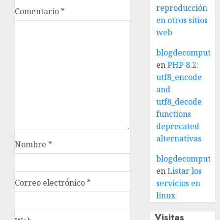
reproducción
Comentario
*
en otros sitios
web
blogdecomputo.
en
PHP 8.2:
utf8_encode
and
utf8_decode
functions
deprecated
alternativas
Nombre
*
blogdecomputo.
en
Listar los
Correo electrónico
*
servicios en
linux
Visitas