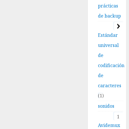
prácticas
de backup
1
Estándar
universal
de
codificación
de
caracteres
1
sonidos
1
Avidemux