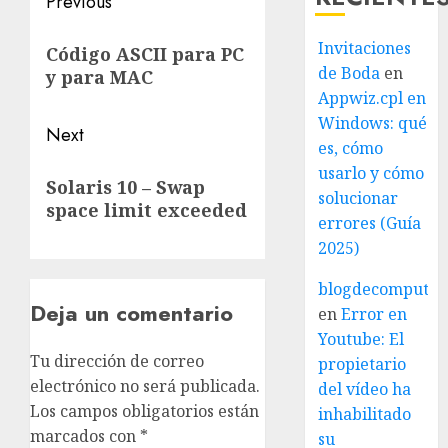
Post
Previous
navigation
Previous
Invitaciones
Código ASCII para PC
post:
de Boda
en
y para MAC
Appwiz.cpl en
Windows: qué
Next
es, cómo
Next
usarlo y cómo
Solaris 10 – Swap
post:
solucionar
space limit exceeded
errores (Guía
2025)
blogdecomputo.
Deja un comentario
en
Error en
Youtube: El
Tu dirección de correo
propietario
electrónico no será publicada.
del vídeo ha
Los campos obligatorios están
inhabilitado
marcados con
*
su