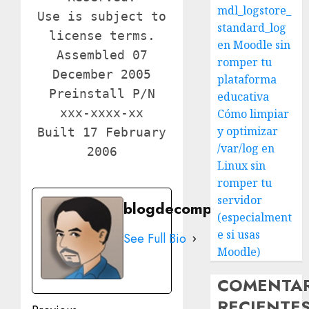
mdl_logstore_
Use is subject to
standard_log
license terms.
en Moodle sin
Assembled 07
romper tu
December 2005
plataforma
Preinstall P/N
educativa
xxx-xxxx-xx
Cómo limpiar
y optimizar
Built 17 February
/var/log en
2006
Linux sin
romper tu
servidor
blogdecomputo.com
(especialment
e si usas
See Full Bio
Moodle)
COMENTA
RECIENTE