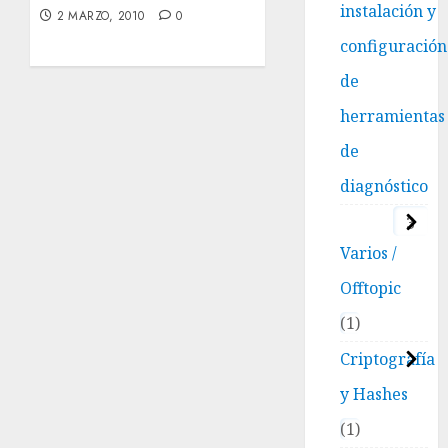
instalación y
2 MARZO, 2010
0
configuración
de
herramientas
de
diagnóstico
3
Varios /
Offtopic
1
Criptografía
y Hashes
1