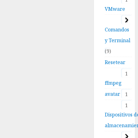
VMware
2
Comandos
y Terminal
9
Resetear
1
ffmpeg
avatar
1
1
Dispositivos d
almacenamie
4