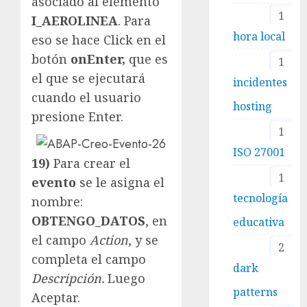
asociado al elemento
1
I_AEROLINEA
. Para
hora local
eso se hace Click en el
botón
onEnter,
que es
1
el que se ejecutará
incidentes
cuando el usuario
hosting
presione Enter.
1
ISO 27001
19)
Para crear el
1
evento
se le asigna el
tecnología
nombre:
OBTENGO_DATOS
, en
educativa
el campo
Action
, y se
2
completa el campo
dark
Descripción.
Luego
patterns
Aceptar.