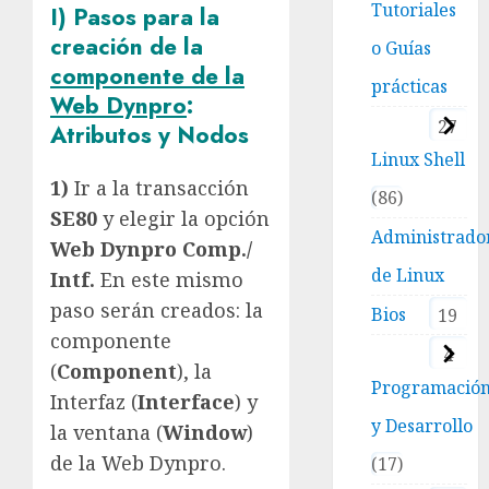
Tutoriales
I) Pasos para la
creación de la
o Guías
componente de la
prácticas
Web Dynpro
:
27
Atributos y Nodos
Linux Shell
1)
Ir a la transacción
86
SE80
y elegir la opción
Administrado
Web Dynpro Comp./
de Linux
Intf.
En este mismo
paso serán creados: la
Bios
19
componente
4
(
Component
), la
Programació
Interfaz (
Interface
) y
y Desarrollo
la ventana (
Window
)
de la Web Dynpro.
17