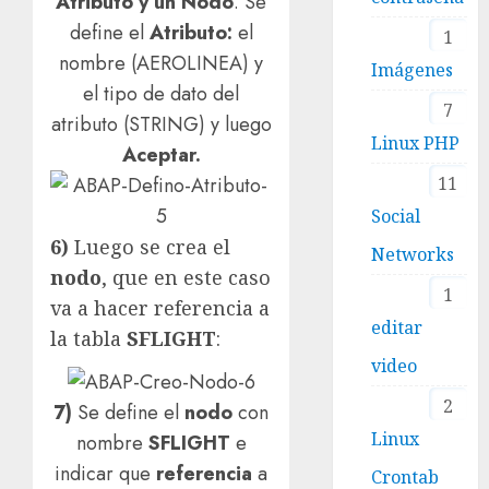
Atributo y un Nodo
. Se
define el
Atributo:
el
1
nombre (AEROLINEA) y
Imágenes
el tipo de dato del
7
atributo (STRING) y luego
Linux PHP
Aceptar.
11
Social
6)
Luego se crea el
Networks
nodo
, que en este caso
1
va a hacer referencia a
editar
la tabla
SFLIGHT
:
video
2
7)
Se define el
nodo
con
Linux
nombre
SFLIGHT
e
indicar que
referencia
a
Crontab