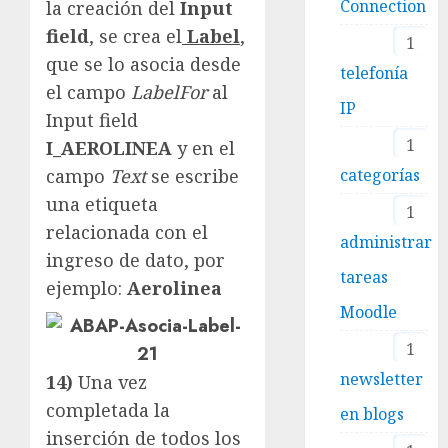
Connection
la creación del
Input
field
, se crea el
Label
,
1
que se lo asocia desde
telefonía
el campo
LabelFor
al
IP
Input field
1
I_AEROLINEA
y en el
categorías
campo
Text
se escribe
una etiqueta
1
relacionada con el
administrar
ingreso de dato, por
tareas
ejemplo:
Aerolinea
Moodle
1
newsletter
14)
Una vez
completada la
en blogs
inserción de todos los