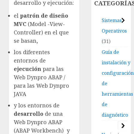
CATEGORÍA
desarrollo y ejecución:
el
patrón de diseño
Sistemas
MVC
(Model -View-
Operativos
Controller) en el que
se basan,
31
los diferentes
Guía de
entornos de
instalación y
ejecución
para las
configuración
Web Dynpro ABAP /
de
para las Web Dynpro
JAVA
herramientas
de
y los entornos de
desarrollo
de una
diagnóstico
Web Dynpro ABAP
3
(ABAP Workbench) y