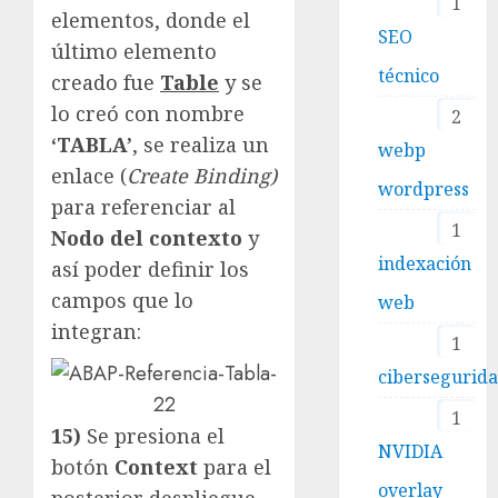
1
elementos, donde el
SEO
último elemento
técnico
creado fue
Table
y se
lo creó con nombre
2
‘TABLA’
, se realiza un
webp
enlace (
Create Binding)
wordpress
para referenciar al
1
Nodo del contexto
y
indexación
así poder definir los
campos que lo
web
integran:
1
cibersegurid
1
15)
Se presiona el
NVIDIA
botón
Context
para el
overlay