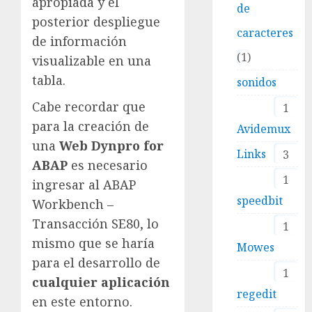
apropiada y el
de
posterior despliegue
caracteres
de información
1
visualizable en una
tabla.
sonidos
Cabe recordar que
1
para la creación de
Avidemux
una
Web Dynpro for
Links
3
ABAP
es necesario
1
ingresar al ABAP
speedbit
Workbench –
Transacción SE80, lo
1
mismo que se haría
Mowes
para el desarrollo de
1
cualquier aplicación
regedit
en este entorno.