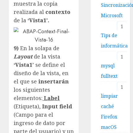
muestra la copia
Sincronizació
realizada al
contexto
Microsoft
de la
‘Vista1’.
1
Tips de
informática
9)
En la solapa de
Layout
de la vista
1
‘Vista1
’ se define el
mysql
diseño de la vista, en
fulltext
el que se
insertarán
1
los siguientes
limpiar
elementos:
Label
(Etiqueta),
Input field
caché
(Campo para el
Firefox
ingreso de dato por
macOS
parte del usuario) y un