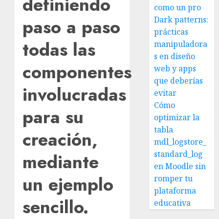
definiendo
como un pro
Dark patterns:
paso a paso
prácticas
todas las
manipuladora
s en diseño
componentes
web y apps
que deberías
involucradas
evitar
Cómo
para su
optimizar la
tabla
creación,
mdl_logstore_
standard_log
mediante
en Moodle sin
un ejemplo
romper tu
plataforma
sencillo.
educativa