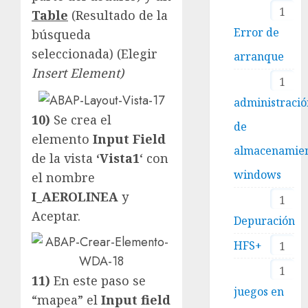
1
Table
(Resultado de la
Error de
búsqueda
seleccionada) (Elegir
arranque
Insert Element)
1
administraci
10)
Se crea el
de
elemento
Input Field
almacenamie
de la vista
‘Vista1
‘ con
windows
el nombre
I_AEROLINEA
y
1
Aceptar.
Depuración
HFS+
1
1
11)
En este paso se
juegos en
“mapea” el
Input field