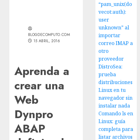
“pam_unix(do
vecot:auth):
user
unknown” al
BLOGDECOMPUTO.COM
importar
15 ABRIL, 2016
correo IMAP a
otro
proveedor
Aprenda a
DistroSea:
prueba
crear una
distribuciones
Linux en tu
Web
navegador sin
instalar nada
Dynpro
Comando ls en
Linux: guía
ABAP
completa para
listar archivos