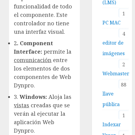
(LMS)
funcionalidad de todo
1
el componente. Este
PC MAC
controlador no tiene
una interfaz visual.
4
editor de
2
. Component
Interface:
permite la
imágenes
comunicación
entre
2
los elementos de dos
Webmaster
componentes de Web
88
Dynpro.
llave
3.
Windows:
Aloja las
pública
vistas
creadas que se
verán al ejecutar la
1
aplicación Web
Indexar
Dynpro.