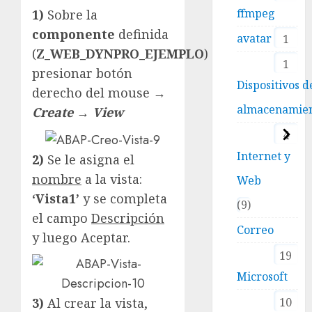
ffmpeg
1)
Sobre la
componente
definida
avatar
1
(
Z_WEB_DYNPRO_EJEMPLO
)
1
presionar botón
Dispositivos d
derecho del mouse →
almacenamie
Create
→
View
4
Internet y
2)
Se le asigna el
nombre
a la vista:
Web
‘Vista1’
y se completa
9
el campo
Descripción
Correo
y luego Aceptar.
19
Microsoft
3)
Al crear la vista,
10