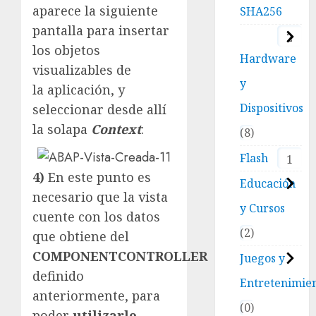
aparece la siguiente
SHA256
pantalla para insertar
2
los objetos
Hardware
visualizables de
y
la aplicación, y
Dispositivos
seleccionar desde allí
la solapa
Context
:
8
Flash
1
4)
En este punto es
Educación
necesario que la vista
y Cursos
cuente con los datos
2
que obtiene del
COMPONENTCONTROLLER
Juegos y
definido
Entretenimie
anteriormente, para
0
poder
utilizarlo