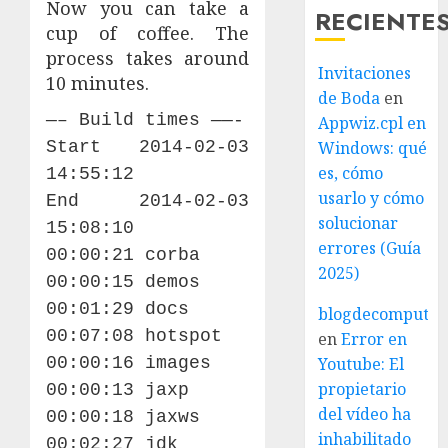
Now you can take a
RECIENTE
cup of coffee. The
process takes around
Invitaciones
10 minutes.
de Boda
en
—– Build times ——-
Appwiz.cpl en
Start 2014-02-03
Windows: qué
es, cómo
14:55:12
usarlo y cómo
End 2014-02-03
solucionar
15:08:10
errores (Guía
00:00:21 corba
2025)
00:00:15 demos
00:01:29 docs
blogdecomputo.
00:07:08 hotspot
en
Error en
00:00:16 images
Youtube: El
propietario
00:00:13 jaxp
del vídeo ha
00:00:18 jaxws
inhabilitado
00:02:27 jdk