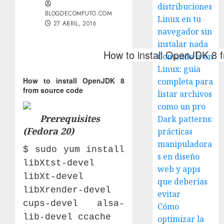
distribuciones
BLOGDECOMPUTO.COM
Linux en tu
27 ABRIL, 2016
navegador sin
instalar nada
How to install OpenJDK 8 
Comando ls en
Linux: guía
How to install OpenJDK 8
completa para
from source code
listar archivos
como un pro
Prerequisites
Dark patterns:
(Fedora 20)
prácticas
manipuladora
$ sudo yum install
s en diseño
libXtst-devel
web y apps
libXt-devel
que deberías
libXrender-devel
evitar
cups-devel alsa-
Cómo
lib-devel ccache
optimizar la