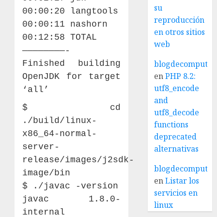
su
00:00:20 langtools
reproducción
00:00:11 nashorn
en otros sitios
00:12:58 TOTAL
web
————————-
Finished building
blogdecomputo.
en
PHP 8.2:
OpenJDK for target
utf8_encode
‘all’
and
$ cd
utf8_decode
./build/linux-
functions
x86_64-normal-
deprecated
server-
alternativas
release/images/j2sdk-
blogdecomputo.
image/bin
en
Listar los
$ ./javac -version
servicios en
javac 1.8.0-
linux
internal