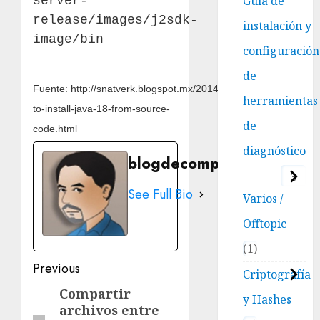
Guía de
server-
release/images/j2sdk-
instalación y
image/bin
configuración
de
Fuente:
http://snatverk.blogspot.mx/2014/02/how-
herramientas
to-install-java-18-from-source-
de
code.html
diagnóstico
blogdecomputo.com
3
See Full Bio
Varios /
Offtopic
1
Post
Previous
Criptografía
navigation
Compartir
Previous
y Hashes
archivos entre
post: