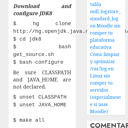
tabla
Download and
mdl_logstore_
configure JDK8
standard_log
$ hg clone
en Moodle sin
http://hg.openjdk.java.net/jdk8/jdk8
romper tu
$ cd jdk8
plataforma
$ bash
educativa
Cómo limpiar
get_source.sh
y optimizar
$ bash configure
/var/log en
Be sure CLASSPATH
Linux sin
and JAVA_HOME are
romper tu
not declared.
servidor
(especialment
$ unset CLASSPATH
e si usas
$ unset JAVA_HOME
Moodle)
$ make all
COMENTA