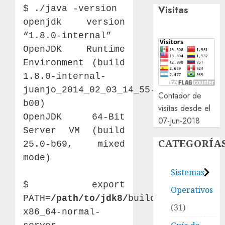
Visitas
$ ./java -version
openjdk version
“1.8.0-internal”
OpenJDK Runtime
Environment (build
1.8.0-internal-
juanjo_2014_02_03_14_55-
Contador de
b00)
visitas desde el
OpenJDK 64-Bit
07-Jun-2018
Server VM (build
CATEGORÍA
25.0-b69, mixed
mode)
Sistemas
$ export
Operativos
PATH=
/path/to/jdk8/
build/linux-
31
x86_64-normal-