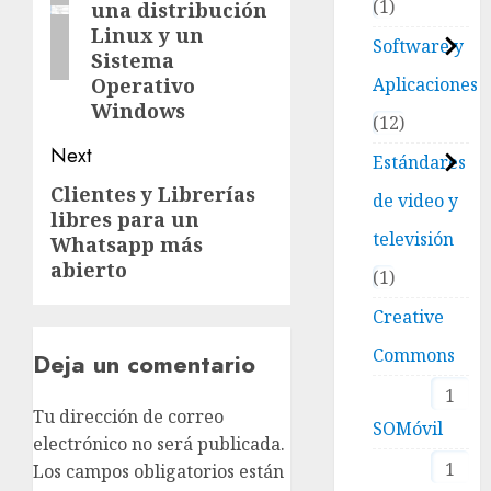
1
una distribución
Linux y un
Software y
Sistema
Aplicaciones
Operativo
Windows
12
Next
Estándares
Clientes y Librerías
Next
de video y
libres para un
post:
televisión
Whatsapp más
abierto
1
Creative
Commons
Deja un comentario
1
Tu dirección de correo
SOMóvil
electrónico no será publicada.
1
Los campos obligatorios están