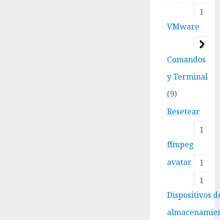
1
VMware
2
Comandos
y Terminal
9
Resetear
1
ffmpeg
avatar
1
1
Dispositivos d
almacenamie