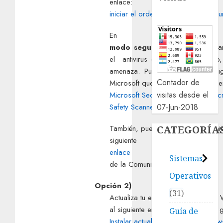
enlace:
iniciar el ordenador en modo segu
En
modo seguro
ejecuta un escan
el antivirus que tengas instalado
amenaza. Puedes utilizar las sig
Contador de
Microsoft que puedes descargar en
visitas desde el
Microsoft Security Essentials
y
Mic
07-Jun-2018
Safety Scanner.
CATEGORÍA
También, puedes utilizar la herram
siguiente
enlace
Sistemas
de la Comunidad.
Operativos
Opción 2)
31
Actualiza tu equipo por medio de
al siguiente enlace para tener una
Guía de
Instalar actualizaciones de Window