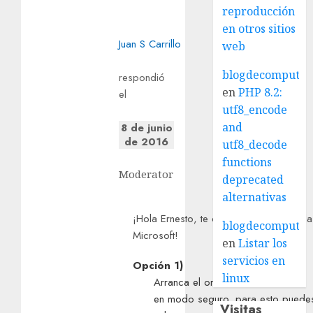
reproducción
en otros sitios
Juan S Carrillo
web
blogdecomputo.
respondió
en
PHP 8.2:
el
utf8_encode
and
8 de junio
de 2016
utf8_decode
functions
Moderator
deprecated
alternativas
¡Hola
Ernesto
, te doy la bienvenida a 
blogdecomputo.
Microsoft!
en
Listar los
servicios en
Opción 1)
linux
Arranca el ordenador
en modo seguro, para esto puedes 
Visitas