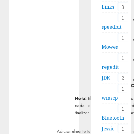
Sfc /scannow
Links
3
1
DISM.exe /Online 
/Scanhealth
speedbit
1
DISM.exe /Online 
/CheckHealth
Mowes
1
DISM.exe /Online 
/Restorehealth
regedit
JDK
2
DISM.exe /Online 
/startComponentC
1
winscp
Nota:
El proceso de análisis
cada comando, puede tard
1
finalizar. Por favor, ten pacienc
Bluetooth
Jessie
1
Adicionalmente te invitamos a validar en