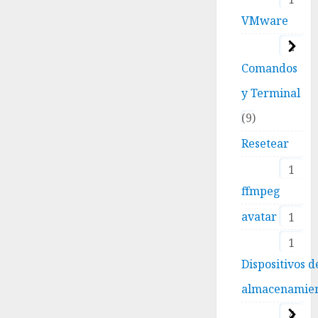
VMware
2
Comandos
y Terminal
9
Resetear
1
ffmpeg
avatar
1
1
Dispositivos d
almacenamie
4