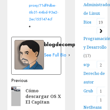
Administrado
proxy/71df9dbe-
6b31-44bd-93a2-
de Linux
2ec1551474cf
Bios
19
4
Programació
blogdecomputo.com
y Desarrollo
See Full Bio
17
scp
2
Derecho de
Post
Previous
autor
navigation
Previous
Cómo
Grub
1
descargar OS X
post:
1
El Capitan
NetBeans