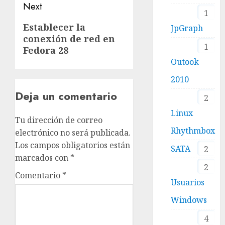
Next
1
Next
Establecer la
JpGraph
conexión de red en
post:
1
Fedora 28
Outook
2010
Deja un comentario
2
Linux
Tu dirección de correo
Rhythmbox
electrónico no será publicada.
Los campos obligatorios están
SATA
2
marcados con
*
2
Comentario
*
Usuarios
Windows
4