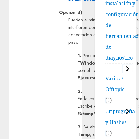
instalación y
Opción 3)
configuración
Puedes eliminar archivos temporal
de
interfieren con el funcionamiento d
conectados a tu ordenador, para e
herramientas
paso:
de
1.
Presiona las teclas
diagnóstico
“Windows
” y la letra “
R
”, S
3
con el nombre de
Ejecutar.
Varios /
Offtopic
2.
En la casilla vacía que aparec
1
Escribe el siguiente comando 
Criptografía
%temp%
y Hashes
3.
Se abrirá una ventana con 
1
Temp,
debes eliminar todos l