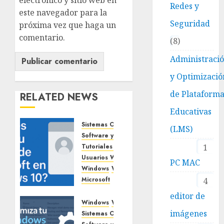
electrónico y sitio web en
Redes y
este navegador para la
Seguridad
próxima vez que haga un
comentario.
8
Administraci
y Optimizació
de Plataform
RELATED NEWS
Educativas
Sistemas Operativos
(LMS)
Software y Aplicaciones
1
Tutoriales o Guías prácticas
Usuarios Windows
Ofimática
PC MAC
Windows
Windows 10
Microsoft
4
¿Quieres
editor de
quitar
Windows
Windows 10
imágenes
tu
Sistemas Operativos