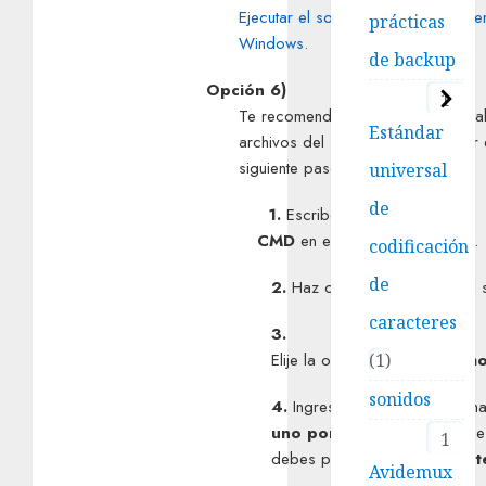
Ejecutar el solucionador de probl
prácticas
Windows
.
de backup
Opción 6)
1
Te recomendamos que, ingreses 
Estándar
archivos del sistema. Para realizar
siguiente paso a paso:
universal
de
1.
Escribe
CMD
en el buscador del inicio.
codificación
de
2.
Haz clic derecho sobre el 
caracteres
3.
1
Elije la opción
Ejecutar como
sonidos
4.
Ingresa los siguientes com
uno por uno
. (Cada vez qu
1
debes presionar la tecla “
Ent
Avidemux