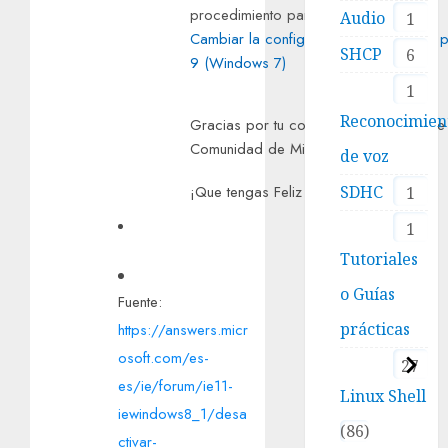
procedimiento para
Audio
1
Cambiar la configuración del servidor p
SHCP
6
9 (Windows 7)
1
Reconocimien
Gracias por tu consulta y recuerda que
Comunidad de Microsoft.
de voz
SDHC
¡Que tengas Feliz día
Ernesto
! : )
1
1
Tutoriales
o Guías
Fuente:
prácticas
https://answers.micr
osoft.com/es-
27
es/ie/forum/ie11-
Linux Shell
iewindows8_1/desa
86
ctivar-