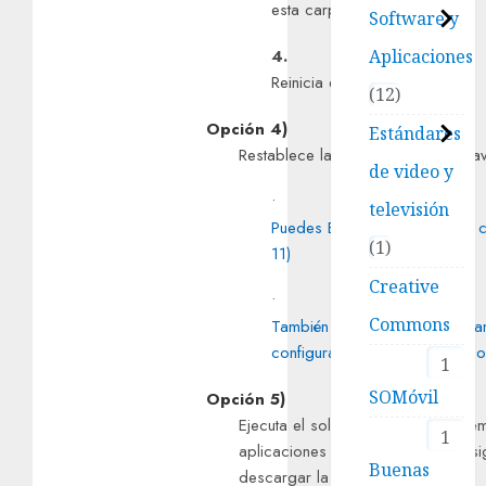
esta carpeta.
Software y
Aplicaciones
4.
Reinicia el ordenador.
12
Opción 4)
Estándares
Restablece la configuración del n
de video y
•
televisión
Puedes Eliminar y administrar c
1
11)
Creative
•
Commons
También te recomendamos camb
configuración de Internet Explo
1
SOMóvil
Opción 5)
Ejecuta el solucionador de proble
1
aplicaciones de Windows, en el si
Buenas
descargar la herramienta: