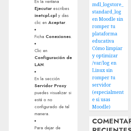
En la ventana
mdl_logstore_
Ejecutar
escribes
standard_log
inetcpl.cpl
y das
en Moodle sin
clic en
Aceptar
.
romper tu
plataforma
Ficha
Conexiones
.
educativa
Cómo limpiar
Clic en
y optimizar
Configuración de
/var/log en
LAN
.
Linux sin
romper tu
En la sección
servidor
Servidor Proxy
(especialment
puedes visualizar si
e si usas
está o no
Moodle)
configurado de tal
manera.
COMENTA
Para dejar de
RECIENTE