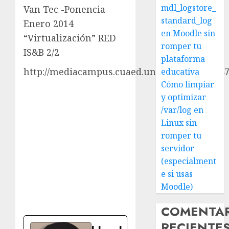
mdl_logstore_
Van Tec -Ponencia
standard_log
Enero 2014
en Moodle sin
“Virtualización” RED
romper tu
IS&B 2/2
plataforma
http://mediacampus.cuaed.unam.mx/node/48
educativa
Cómo limpiar
y optimizar
/var/log en
Linux sin
romper tu
servidor
(especialment
e si usas
Moodle)
COMENTA
RECIENTE