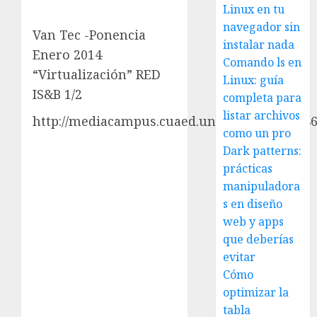
Linux en tu
navegador sin
Van Tec -Ponencia
instalar nada
Enero 2014
Comando ls en
“Virtualización” RED
Linux: guía
IS&B 1/2
completa para
listar archivos
http://mediacampus.cuaed.unam.mx/node/48
como un pro
Dark patterns:
prácticas
manipuladora
s en diseño
web y apps
que deberías
evitar
Cómo
optimizar la
tabla