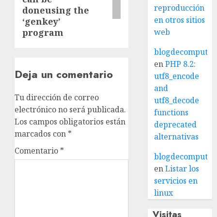
reproducción
doneusing the
en otros sitios
‘genkey’
program
web
blogdecomputo.
en
PHP 8.2:
Deja un comentario
utf8_encode
and
Tu dirección de correo
utf8_decode
electrónico no será publicada.
functions
Los campos obligatorios están
deprecated
marcados con
*
alternativas
Comentario
*
blogdecomputo.
en
Listar los
servicios en
linux
Visitas