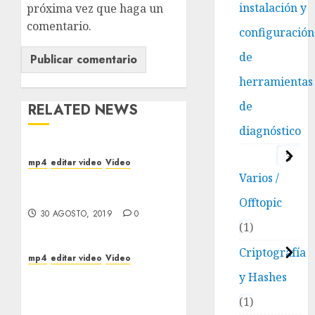
instalación y
próxima vez que haga un
comentario.
configuración
de
herramientas
de
RELATED NEWS
diagnóstico
3
mp4
editar video
Video
Varios /
Recortar archivos de
video con FFmpeg
Offtopic
30 AGOSTO, 2019
0
1
Criptografía
mp4
editar video
Video
Como instalar FFmpeg en
y Hashes
Windows 10 y agregar
1
ffmpeg.exe a la ruta de