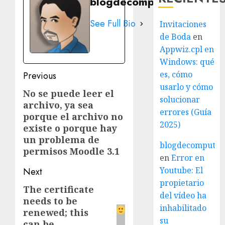
blogdecomputo.com
See Full Bio
Invitaciones
de Boda
en
Appwiz.cpl en
Windows: qué
Post
es, cómo
Previous
usarlo y cómo
navigation
No se puede leer el
Previous
solucionar
archivo, ya sea
post:
errores (Guía
porque el archivo no
2025)
existe o porque hay
un problema de
blogdecomputo.
permisos Moodle 3.1
en
Error en
Youtube: El
Next
propietario
The certificate
Next
del vídeo ha
needs to be
post:
inhabilitado
renewed; this
su
can be