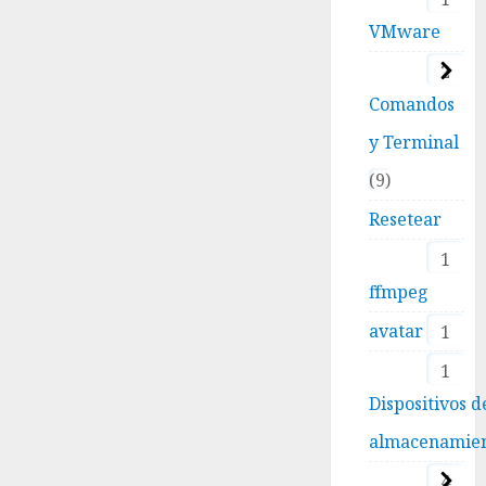
VMware
2
Comandos
y Terminal
9
Resetear
1
ffmpeg
avatar
1
1
Dispositivos d
almacenamie
4