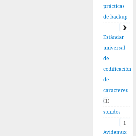
prácticas
de backup
1
Estándar
universal
de
codificación
de
caracteres
1
sonidos
1
Avidemux