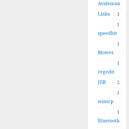
Avidemux
Links
3
1
speedbit
1
Mowes
1
regedit
JDK
2
1
winscp
1
Bluetooth