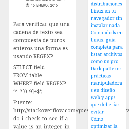
distribuciones
16 ENERO, 2015
Linux en tu
navegador sin
Para verificar que una
instalar nada
cadena de texto sea
Comando ls en
compuesta de puros
Linux: guía
completa para
enteros una forma es
listar archivos
usando REGEXP
como un pro
SELECT field
Dark patterns:
FROM table
prácticas
WHERE field REGEXP
manipuladora
s en diseño
‘^-?[0-9]+$’;
web y apps
Fuente:
que deberías
http://stackoverflow.com/questions/75704/ho
evitar
do-i-check-to-see-if-a-
Cómo
value-is-an-integer-in-
optimizar la