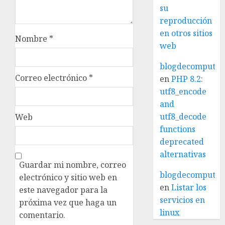
su
reproducción
en otros sitios
Nombre
*
web
blogdecomputo.
Correo electrónico
*
en
PHP 8.2:
utf8_encode
and
utf8_decode
Web
functions
deprecated
alternativas
Guardar mi nombre, correo
blogdecomputo.
electrónico y sitio web en
en
Listar los
este navegador para la
servicios en
próxima vez que haga un
linux
comentario.