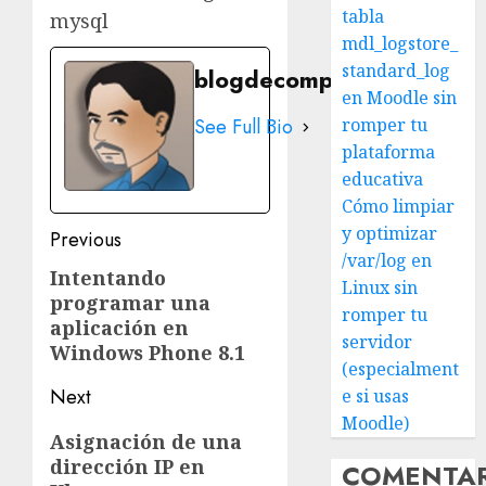
tabla
mysql
mdl_logstore_
standard_log
blogdecomputo.com
en Moodle sin
See Full Bio
romper tu
plataforma
educativa
Cómo limpiar
Post
y optimizar
Previous
/var/log en
navigation
Intentando
Previous
Linux sin
programar una
post:
romper tu
aplicación en
servidor
Windows Phone 8.1
(especialment
Next
e si usas
Moodle)
Next
Asignación de una
dirección IP en
post:
COMENTA